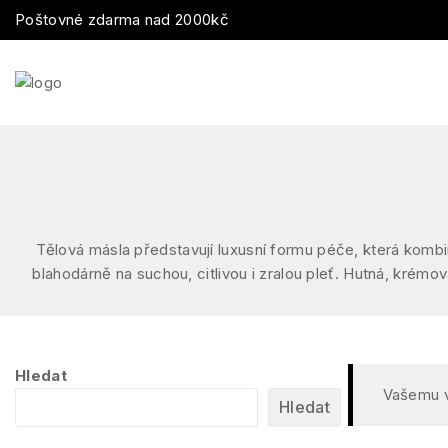
Poštovné zdarma nad 2000kč
Tělová másla představují luxusní formu péče, která kombin
blahodárně na suchou, citlivou i zralou pleť. Hutná, krém
Hledat
Vašemu v
Hledat