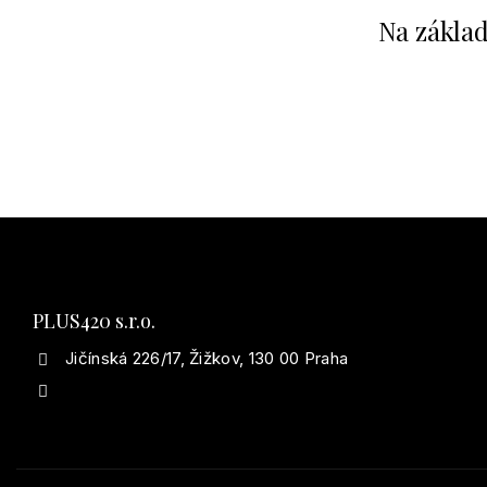
Na základ
PLUS420 s.r.o.
Jičínská 226/17, Žižkov, 130 00 Praha
info@aromatickyolej.cz