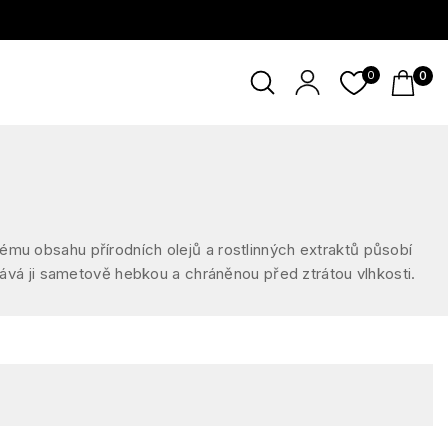
0
0
kému obsahu přírodních olejů a rostlinných extraktů působí
hává ji sametově hebkou a chráněnou před ztrátou vlhkosti.